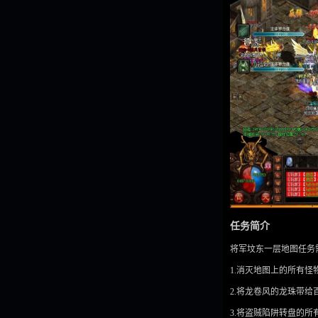
任务简介
将军坟东一层地图任务
1.消灭地图上的所有怪
2.将龙卷风的龙珠带
3.将盗贼陷阱转盘的所