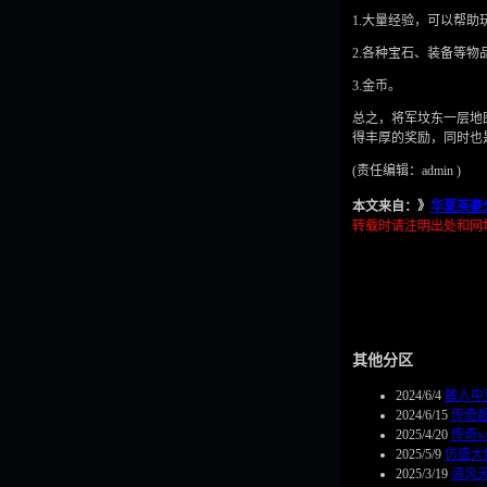
1.大量经验，可以帮助
2.各种宝石、装备等物
3.金币。
总之，将军坟东一层地
得丰厚的奖励，同时也
(责任编辑：admin )
本文来自：》
华夏英豪
转载时请注明出处和网
其他分区
2024/6/4
散人中
2024/6/15
传奇
2025/4/20
传奇w
2025/5/9
仿盛大
2025/3/19
清风